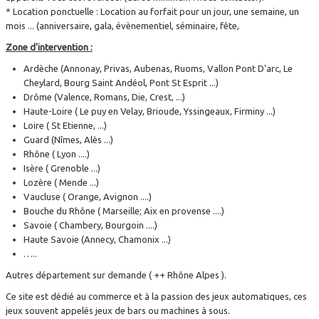
* Location ponctuelle : Location au forfait pour un jour, une semaine, un
mois ... (anniversaire, gala, évènementiel, séminaire, fête,
Zone d'intervention :
Ardèche (Annonay, Privas, Aubenas, Ruoms, Vallon Pont D'arc, Le
Cheylard, Bourg Saint Andéol, Pont St Esprit ...)
Drôme (Valence, Romans, Die, Crest, ...)
Haute-Loire ( Le puy en Velay, Brioude, Yssingeaux, Firminy ...)
Loire ( St Etienne, ...)
Guard (Nîmes, Alès ...)
Rhône ( Lyon ....)
Isère ( Grenoble ...)
Lozère ( Mende ...)
Vaucluse ( Orange, Avignon ....)
Bouche du Rhône ( Marseille; Aix en provense ....)
Savoie ( Chambery, Bourgoin ....)
Haute Savoie (Annecy, Chamonix ...)
…..
Autres département sur demande ( ++ Rhône Alpes ).
Ce site est dédié au commerce et à la passion des jeux automatiques, ces
jeux souvent appelés jeux de bars ou machines à sous.