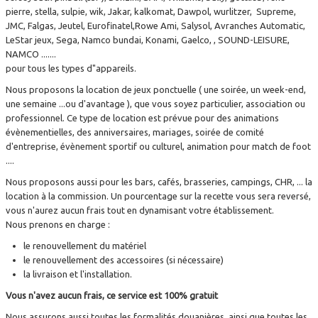
pierre, stella, sulpie, wik, Jakar, kalkomat, Dawpol, wurlitzer, Supreme,
BOXER - JEUX FORAINS
▼
JMC, Falgas, Jeutel, Eurofinatel,Rowe Ami, Salysol, Avranches Automatic,
LeStar jeux, Sega, Namco bundai, Konami, Gaelco, , SOUND-LEISURE,
BILLARD
▼
NAMCO .......
pour tous les types d"appareils.
JEUX ARCADE ET SIMULATEUR
▼
Nous proposons la location de jeux ponctuelle ( une soirée, un week-end,
une semaine ...ou d'avantage ), que vous soyez particulier, association ou
professionnel. Ce type de location est prévue pour des animations
JEUX DIVERS
▼
évènementielles, des anniversaires, mariages, soirée de comité
d'entreprise, évènement sportif ou culturel, animation pour match de foot
SERVICES
▼
....
Nous proposons aussi pour les bars, cafés, brasseries, campings, CHR, ... la
CONTACT
▼
location à la commission. Un pourcentage sur la recette vous sera reversé,
vous n'aurez aucun frais tout en dynamisant votre établissement.
Nous prenons en charge :
le renouvellement du matériel
le renouvellement des accessoires (si nécessaire)
la livraison et l'installation.
Vous n'avez aucun frais, ce service est 100% gratuit
Nous assurons aussi toutes les formalités douanières, ainsi que toutes les