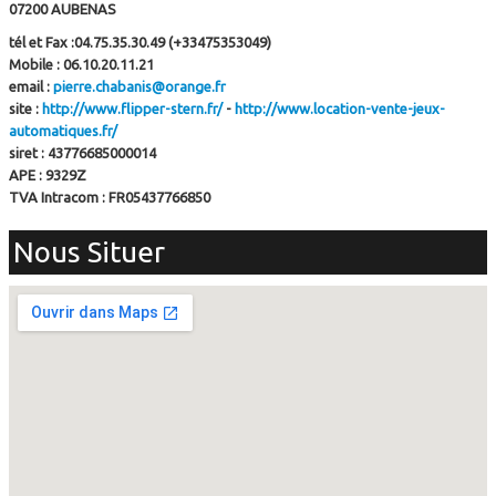
07200 AUBENAS
tél et Fax :04.75.35.30.49 (+33475353049)
Mobile : 06.10.20.11.21
email :
pierre.chabanis@orange.fr
site :
http://www.flipper-stern.fr/
-
http://www.location-vente-jeux-
automatiques.fr/
siret : 43776685000014
APE : 9329Z
TVA Intracom : FR05437766850
Nous Situer