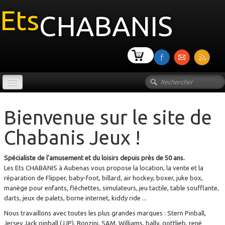
Ets
CHABANIS
Le site des Jeux automatiques
Bienvenue sur le site de
Accueil
Chabanis Jeux !
TARIF LOCATION JEUX
Spécialiste de l'amusement et du loisirs depuis près de 50 ans.
FLIPPER
▼
Les Ets CHABANIS à Aubenas vous propose la location, la vente et la
réparation de Flipper, baby-foot, billard, air hockey, boxer, juke box,
BABYFOOT
▼
manège pour enfants, fléchettes, simulateurs, jeu tactile, table soufflante,
darts, jeux de palets, borne internet, kiddy ride ...
AIR HOCKEY
▼
Nous travaillons avec toutes les plus grandes marques : Stern Pinball,
Jersey Jack pinball (JJP), Bonzini, SAM, Williams, bally, gottlieb, rené