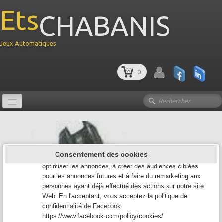
Ets
CHABANIS
Jeux Automatiques
Google Analytics
0
Google Analytics est un service utilisé sur notre site Web
qui permet de suivre, de signaler le trafic et de mesurer la
manière dont les utilisateurs interagissent avec le contenu
de notre site Web afin de l’améliorer et de fournir de
Le site des Jeux automatiques
meilleurs services.
Facebook Pixel
Accueil
Facebook Pixel recueille des données qui nous aident à
Consentement des cookies
suivre les conversions des annonces Facebook, à
LOCATION JEUX
optimiser les annonces, à créer des audiences ciblées
pour les annonces futures et à faire du remarketing aux
FLIPPER
▼
personnes ayant déjà effectué des actions sur notre site
Web. En l'acceptant, vous acceptez la politique de
BABYFOOT
▼
confidentialité de Facebook:
https://www.facebook.com/policy/cookies/