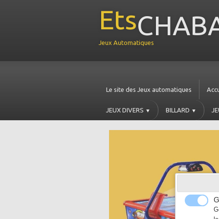
Ets
CHABA
Jeux Automatiques
Le site des Jeux automatiques
Accu
JEUX DIVERS
BILLARD
JE
▼
▼
G
G