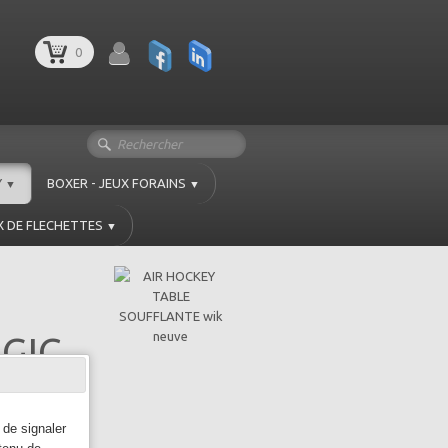
0
Y
BOXER - JEUX FORAINS
▼
▼
X DE FLECHETTES
▼
GIC
 de signaler