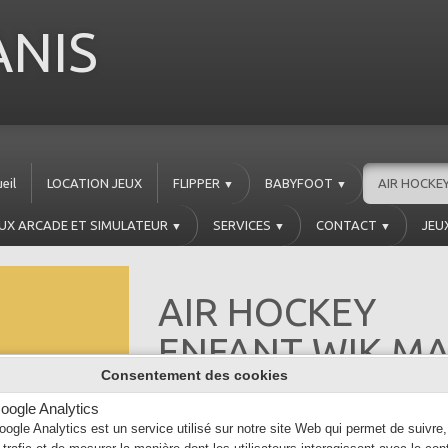
NIS
eil
LOCATION JEUX
FLIPPER
BABYFOOT
AIR HOCKE
▼
▼
UX ARCADE ET SIMULATEUR
SERVICES
CONTACT
JEU
▼
▼
▼
AIR HOCKEY
ENFANT WIK MA
Consentement des cookies
3045,00 €
airokwikmagic
oogle Analytics
En stock
oogle Analytics est un service utilisé sur notre site Web qui permet de suivre,