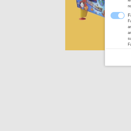
l
n
F
F
a
a
s
F
F
N
F
h
T
L
E
ht
G
N
a
h