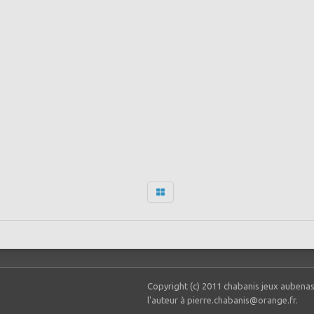
Copyright (c) 2011 chabanis jeux aubenas
l'auteur à pierre.chabanis@orange.fr.