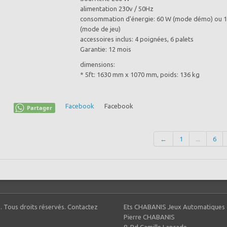
alimentation 230v / 50Hz
consommation d'énergie: 60 W (mode démo) ou 
(mode de jeu)
accessoires inclus: 4 poignées, 6 palets
Garantie: 12 mois
dimensions:
* 5ft: 1630 mm x 1070 mm, poids: 136 kg
Facebook
Facebook
Partager
←
1
...
6
. Tous droits réservés. Contactez
Ets CHABANIS Jeux Automatiques
Pierre CHABANIS