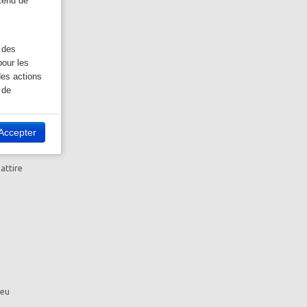
ntenu de
 des
our les
des actions
 de
u plus bas
Accepter
ocial
x idéal
ok:
attire
 site Web.
Twitter:
ivant, vous
jeu