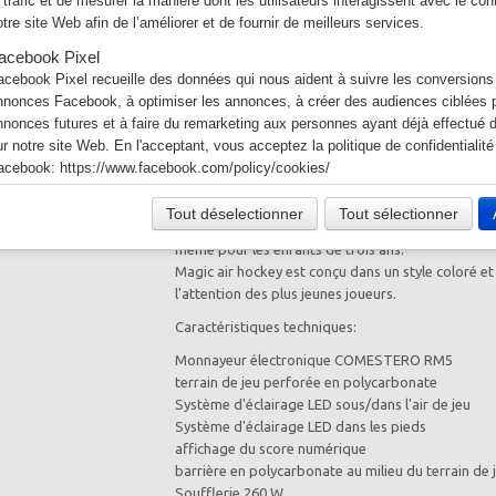
e trafic et de mesurer la manière dont les utilisateurs interagissent avec le co
Quantité
otre site Web afin de l’améliorer et de fournir de meilleurs services.
−
+
acebook Pixel
acebook Pixel recueille des données qui nous aident à suivre les conversions
nnonces Facebook, à optimiser les annonces, à créer des audiences ciblées p
Ajouter
nnonces futures et à faire du remarketing aux personnes ayant déjà effectué 
ur notre site Web. En l'acceptant, vous acceptez la politique de confidentialité
Voir mon panier
acebook:
https://www.facebook.com/policy/cookies/
acebook
Surface de jeu réduite, pieds plus court pour un je
Tout déselectionner
Tout sélectionner
otre site Web vous permet d’aimer ou de partager son contenu sur le réseau s
et des dimensions équilibrés font de ce jeu un choi
acebook. En l'utilisant, vous acceptez les règles de confidentialité de Facebo
même pour les enfants de trois ans.
ttps://www.facebook.com/policy/cookies/
Magic air hockey est conçu dans un style coloré et 
l'attention des plus jeunes joueurs.
witter
es tweets intégrés et les services de partage de Twitter sont utilisés sur notre
Caractéristiques techniques:
n activant et utilisant ceux-ci, vous acceptez la politique de confidentialité de 
Monnayeur électronique COMESTERO RM5
tps://help.twitter.com/fr/rules-and-policies/twitter-cookies
terrain de jeu perforée en polycarbonate
oogle Ad
Système d'éclairage LED sous/dans l'air de jeu
Système d'éclairage LED dans les pieds
otre site Web utilise Google Ads pour afficher du contenu publicitaire. En l'act
affichage du score numérique
cceptez les règles de confidentialité de Google:
barrière en polycarbonate au milieu du terrain de 
ttps://policies.google.com/technologies/ads?hl=fr
Soufflerie 260 W