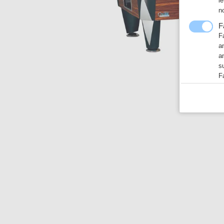
l
n
F
F
a
a
s
F
F
N
F
h
T
L
E
ht
G
N
a
h