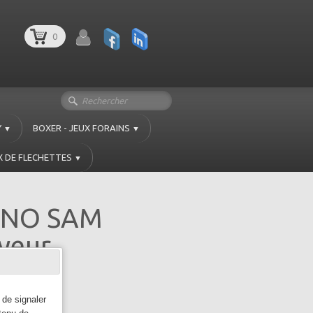
0
Y
BOXER - JEUX FORAINS
▼
▼
X DE FLECHETTES
▼
GNO SAM
yeur
 de signaler