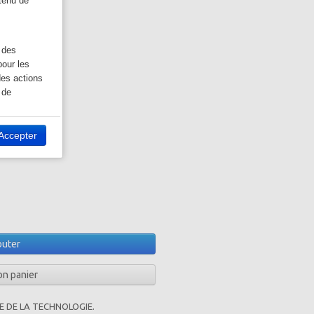
ntenu de
 des
our les
des actions
 de
Accepter
ocial
ok:
 site Web.
Twitter:
outer
ivant, vous
on panier
E DE LA TECHNOLOGIE.