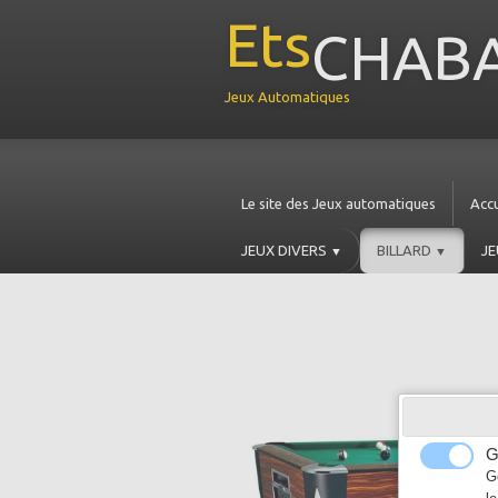
Ets
CHABA
Jeux Automatiques
Le site des Jeux automatiques
Accu
JEUX DIVERS
BILLARD
JE
▼
▼
G
G