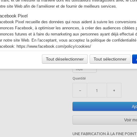
e trafic et de mesurer la manière dont les utilisateurs interagissent avec le co
Monnayeur
otre site Web afin de l’améliorer et de fournir de meilleurs services.
acebook Pixel
Samik 3
acebook Pixel recueille des données qui nous aident à suivre les conversions
nnonces Facebook, à optimiser les annonces, à créer des audiences ciblées p
nnonces futures et à faire du remarketing aux personnes ayant déjà effectué 
Dimension
ur notre site Web. En l'acceptant, vous acceptez la politique de confidentialité
acebook:
https://www.facebook.com/policy/cookies/
acebook
Tout déselectionner
Tout sélectionner
couleur
otre site Web vous permet d’aimer ou de partager son contenu sur le réseau s
acebook. En l'utilisant, vous acceptez les règles de confidentialité de Facebo
ttps://www.facebook.com/policy/cookies/
Quantité
witter
es tweets intégrés et les services de partage de Twitter sont utilisés sur notre
−
+
n activant et utilisant ceux-ci, vous acceptez la politique de confidentialité de 
tps://help.twitter.com/fr/rules-and-policies/twitter-cookies
Aj
oogle Ad
otre site Web utilise Google Ads pour afficher du contenu publicitaire. En l'act
Voir m
cceptez les règles de confidentialité de Google:
ttps://policies.google.com/technologies/ads?hl=fr
UNE FABRICATION À LA FINE POINT