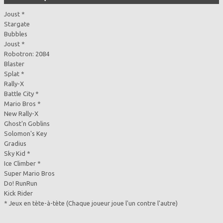
Joust *
Stargate
Bubbles
Joust *
Robotron: 2084
Blaster
Splat *
Rally-X
Battle City *
Mario Bros *
New Rally-X
Ghost'n Goblins
Solomon's Key
Gradius
Sky Kid *
Ice Climber *
Super Mario Bros
Do! RunRun
Kick Rider
* Jeux en tète-à-tète (Chaque joueur joue l'un contre l'autre)