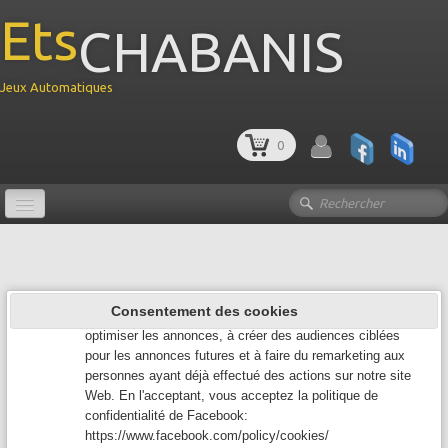
Ets
CHABANIS
Jeux Automatiques
Google Analytics
0
Google Analytics est un service utilisé sur notre site Web
qui permet de suivre, de signaler le trafic et de mesurer la
manière dont les utilisateurs interagissent avec le contenu
de notre site Web afin de l’améliorer et de fournir de
Le site des Jeux automatiques
meilleurs services.
Facebook Pixel
Accueil
Facebook Pixel recueille des données qui nous aident à
Consentement des cookies
suivre les conversions des annonces Facebook, à
LOCATION JEUX
optimiser les annonces, à créer des audiences ciblées
pour les annonces futures et à faire du remarketing aux
FLIPPER
▼
personnes ayant déjà effectué des actions sur notre site
Web. En l'acceptant, vous acceptez la politique de
BABYFOOT
▼
confidentialité de Facebook:
https://www.facebook.com/policy/cookies/