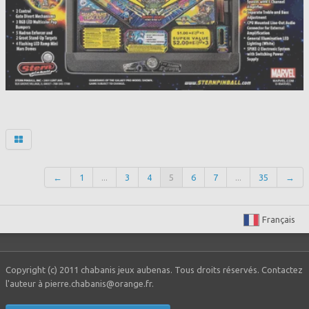
←
1
...
3
4
5
6
7
...
35
→
Français
Copyright (c) 2011 chabanis jeux aubenas. Tous droits réservés. Contactez
l'auteur à pierre.chabanis@orange.fr.