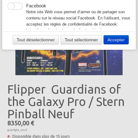
AIR HOCKEY
▼
Facebook
Notre site Web vous permet d’aimer ou de partager son
contenu sur le réseau social Facebook. En l'utilisant, vous
BOXER - JEUX FORAINS
▼
acceptez les règles de confidentialité de Facebook:
https://www.facebook.com/policy/cookies/
JEUX DIVERS
▼
Twitter
Tout déselectionner
Tout sélectionner
Accepter
Les tweets intégrés et les services de partage de Twitter
BILLARD
▼
sont utilisés sur notre site Web. En activant et utilisant
ceux-ci, vous acceptez la politique de confidentialité de
JEUX ARCADE ET SIMULATEUR
▼
Twitter:
https://help.twitter.com/fr/rules-and-policies/twitter-
cookies
SERVICES
▼
Google Ad
Flipper Guardians of
Notre site Web utilise Google Ads pour afficher du
contenu publicitaire. En l'activant, vous acceptez les
CONTACT
▼
the Galaxy Pro / Stern
règles de confidentialité de Google:
https://policies.google.com/technologies/ads?hl=fr
JEUX DE FLECHETTES
Pinball Neuf
▼
8350,00 €
guardglx_neuf
Disponible dans plus de 15 jours