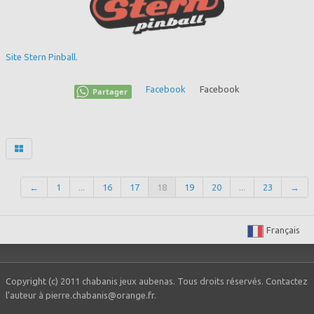
Site Stern Pinball.
Facebook
Facebook
Partager
←
1
...
16
17
18
19
20
...
23
→
Français
Copyright (c) 2011 chabanis jeux aubenas. Tous droits réservés. Contactez
l'auteur à pierre.chabanis@orange.fr.