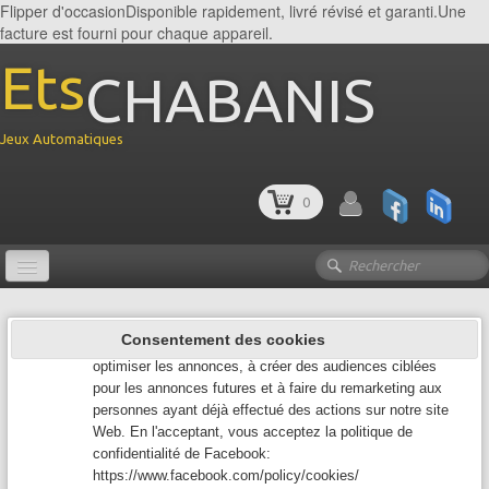
Flipper d'occasionDisponible rapidement, livré révisé et garanti.Une
facture est fourni pour chaque appareil.
Ets
CHABANIS
Jeux Automatiques
Google Analytics
Google Analytics est un service utilisé sur notre site Web
0
qui permet de suivre, de signaler le trafic et de mesurer la
manière dont les utilisateurs interagissent avec le contenu
de notre site Web afin de l’améliorer et de fournir de
meilleurs services.
Facebook Pixel
Le site des Jeux automatiques
Facebook Pixel recueille des données qui nous aident à
Consentement des cookies
suivre les conversions des annonces Facebook, à
Accueil
optimiser les annonces, à créer des audiences ciblées
pour les annonces futures et à faire du remarketing aux
LOCATION JEUX
personnes ayant déjà effectué des actions sur notre site
Web. En l'acceptant, vous acceptez la politique de
FLIPPER
▼
confidentialité de Facebook:
https://www.facebook.com/policy/cookies/